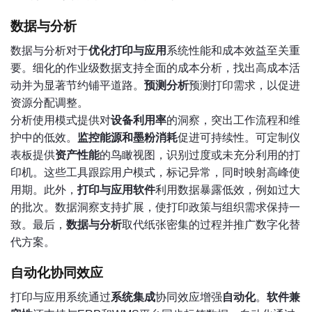
数据与分析
数据与分析对于
优化打印与应用
系统性能和成本效益至关重
要。细化的作业级数据支持全面的成本分析，找出高成本活
动并为显著节约铺平道路。
预测分析
预测打印需求，以促进
资源分配调整。
分析使用模式提供对
设备利用率
的洞察，突出工作流程和维
护中的低效。
监控能源和墨粉消耗
促进可持续性。可定制仪
表板提供
资产性能
的鸟瞰视图，识别过度或未充分利用的打
印机。这些工具跟踪用户模式，标记异常，同时映射高峰使
用期。此外，
打印与应用软件
利用数据暴露低效，例如过大
的批次。数据洞察支持扩展，使打印政策与组织需求保持一
致。最后，
数据与分析
取代纸张密集的过程并推广数字化替
代方案。
自动化协同效应
打印与应用系统通过
系统集成
协同效应增强
自动化
。
软件兼