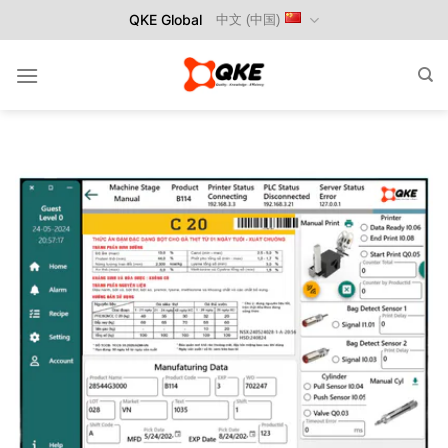
Skip
QKE Global
中文 (中国)
to
content