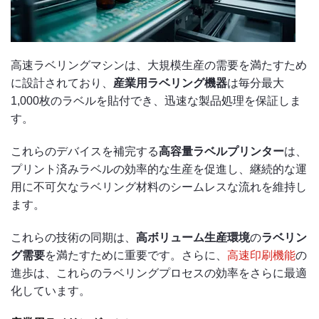
高速ラベリングマシンは、大規模生産の需要を満たすため
に設計されており、
産業用ラベリング機器
は毎分最大
1,000枚のラベルを貼付でき、迅速な製品処理を保証しま
す。
これらのデバイスを補完する
高容量ラベルプリンター
は、
プリント済みラベルの効率的な生産を促進し、継続的な運
用に不可欠なラベリング材料のシームレスな流れを維持し
ます。
これらの技術の同期は、
高ボリューム生産環境
の
ラベリン
グ需要
を満たすために重要です。さらに、
高速印刷機能
の
進歩は、これらのラベリングプロセスの効率をさらに最適
化しています。