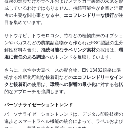
技術の進歩だけがラベルおよびステッカー製造の未来を形
成しているわけではありません。持続可能性が企業と消費
者の主要な関心事となる中、
エコフレンドリーな慣行
が注
目を集めています。
サトウキビ、トウモロコシ、竹などの植物由来のオプショ
ンやバガスなどの農業副産物から作られたFSC認証の生分
解性材料を含む、
持続可能なラベリング素材
の採用は、
環
境に責任のある調達
へのトレンドを反映しています。
さらに、水性や大豆ベースの配合物、EN 13432規格に準
拠する堆肥化可能な接着剤などの
エコフレンドリーなイン
クと接着剤
の使用は、
環境への影響の最小化
に対する包括
的なアプローチを強調します。
パーソナライゼーショントレンド
パーソナライゼーショントレンドは、デジタル印刷技術の
進歩とスマートラベル機能の統合によって、ラベルおよび