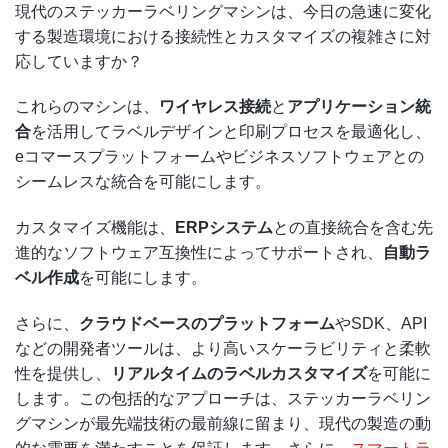
現代のステッカーラベリングマシンは、今日の急速に変化
する製造環境における接続性とカスタマイズの複雑さに対
応していますか？
これらのマシンは、
ワイヤレス接続
と
アプリケーション統
合
を活用してラベルデザインと印刷プロセスを最適化し、
eコマースプラットフォームやビジネスソフトウェアとの
シームレスな統合を可能にします。
カスタマイズ機能は、
ERPシステム
との直接統合を含む先
進的なソフトウェア互換性によってサポートされ、
自動ラ
ベル作成
を可能にします。
さらに、
クラウドベースのプラットフォーム
やSDK、API
などの開発者ツールは、より高いスケーラビリティと柔軟
性を提供し、
リアルタイムのラベルカスタマイズ
を可能に
します。この包括的なアプローチは、ステッカーラベリン
グマシンが最先端技術の最前線に留まり、現代の製造の動