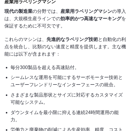
産業用ラベリングマシン
現代の製造業
の分野では、
産業用ラベリングマシン
の導入
は、大規模生産ラインでの
効率的かつ高速なマーキング
を
保証するために不可欠です。
これらのマシンは、
先進的なラベリング技術
と自動化の利
点を統合し、比類のない速度と精度を提供します。主な機
能には以下が含まれます：
毎分300製品を超える高速貼付。
シームレスな運用を可能にするサーボモーター技術と
ユーザーフレンドリーなインターフェースの統合。
さまざまな製品形状とサイズに対応するカスタマイズ
可能なシステム。
ダウンタイムを最小限に抑える連続24時間運用の能
力。
労働力と廃棄物の削減による生産効率、精度、コスト