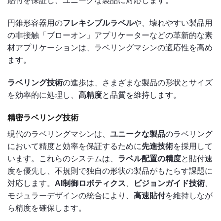
貼付を保証し、ユニークな製品に対応します。
円錐形容器用の
フレキシブルラベル
や、壊れやすい製品用
の非接触「ブローオン」アプリケーターなどの革新的な素
材アプリケーションは、ラベリングマシンの適応性を高め
ます。
ラベリング技術
の進歩は、さまざまな製品の形状とサイズ
を効率的に処理し、
高精度
と品質を維持します。
精密ラベリング技術
現代のラベリングマシンは、
ユニークな製品
のラベリング
において精度と効率を保証するために
先進技術
を採用して
います。これらのシステムは、
ラベル配置の精度
と貼付速
度を優先し、不規則で独自の形状の製品がもたらす課題に
対応します。
AI制御ロボティクス
、
ビジョンガイド技術
、
モジュラーデザインの統合により、
高速貼付
を維持しなが
ら精度を確保します。