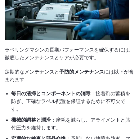
ラベリングマシンの長期パフォーマンスを確保するには、
徹底したメンテナンスとケアが必要です。
定期的なメンテナンスと
予防的メンテナンス
には以下が含
まれます：
毎日の清掃とコンポーネントの消毒
：接着剤の蓄積を
防ぎ、正確なラベル配置を保証するために不可欠で
す。
機械的調整と潤滑
：摩耗を減らし、アライメントと貼
付圧力を維持します。
定期的な検査と部品交換
：予期しない故障を防ぎ、マ