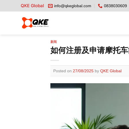
Skip
QKE Global
info@qkeglobal.com
0838030609
to
content
新闻
如何注册及申请摩托车
Posted on
27/08/2025
by
QKE Global