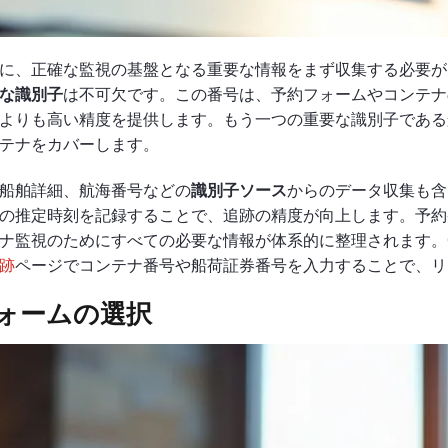
に、正確な監視の基盤となる重要な情報をまず収集する必要が
な識別子
は不可欠です。この番号は、予約フォームやコンテナ
よりも高い精度を提供します。もう一つの重要な識別子である船
テナをカバーします。
船舶詳細、航海番号などの
識別子ソース
からのデータ収集も含
の推定時刻を記録することで、追跡の精度が向上します。予約
ナ監視のためにすべての必要な情報が体系的に整理されます。Go
跡
ページでコンテナ番号や船荷証券番号を入力することで、リ
ォームの選択