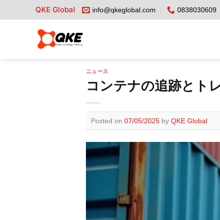
Skip
QKE Global
info@qkeglobal.com
0838030609
to
content
ニュース
コンテナの追跡とト
Posted on
07/05/2025
by
QKE Global