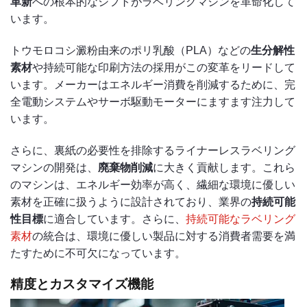
革新
への根本的なシフトがラベリングマシンを革命化して
います。
トウモロコシ澱粉由来のポリ乳酸（PLA）などの
生分解性
素材
や持続可能な印刷方法の採用がこの変革をリードして
います。メーカーはエネルギー消費を削減するために、完
全電動システムやサーボ駆動モーターにますます注力して
います。
さらに、裏紙の必要性を排除するライナーレスラベリング
マシンの開発は、
廃棄物削減
に大きく貢献します。これら
のマシンは、エネルギー効率が高く、繊細な環境に優しい
素材を正確に扱うように設計されており、業界の
持続可能
性目標
に適合しています。さらに、
持続可能なラベリング
素材
の統合は、環境に優しい製品に対する消費者需要を満
たすために不可欠になっています。
精度とカスタマイズ機能