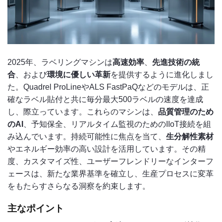
2025年、ラベリングマシンは
高速効率
、
先進技術の統
合
、および
環境に優しい革新
を提供するように進化しまし
た。Quadrel ProLineやALS FastPaQなどのモデルは、正
確なラベル貼付と共に毎分最大500ラベルの速度を達成
し、際立っています。これらのマシンは、
品質管理のため
のAI
、予知保全、リアルタイム監視のためのIIoT接続を組
み込んでいます。持続可能性に焦点を当て、
生分解性素材
やエネルギー効率の高い設計を活用しています。その精
度、カスタマイズ性、ユーザーフレンドリーなインターフ
ェースは、新たな業界基準を確立し、生産プロセスに変革
をもたらすさらなる洞察を約束します。
主なポイント