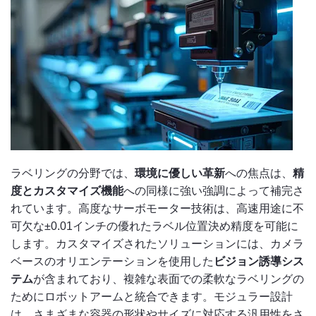
ラベリングの分野では、
環境に優しい革新
への焦点は、
精
度とカスタマイズ機能
への同様に強い強調によって補完さ
れています。高度なサーボモーター技術は、高速用途に不
可欠な±0.01インチの優れたラベル位置決め精度を可能に
します。カスタマイズされたソリューションには、カメラ
ベースのオリエンテーションを使用した
ビジョン誘導シス
テム
が含まれており、複雑な表面での柔軟なラベリングの
ためにロボットアームと統合できます。モジュラー設計
は、さまざまな容器の形状やサイズに対応する汎用性をさ