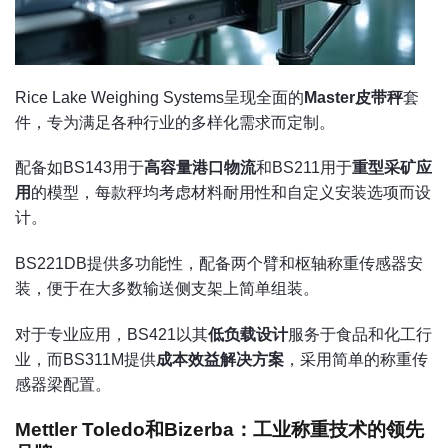
Rice Lake Weighing Systems呈现全面的
Master皮带秤
套
件，专为满足各种行业的多样化需求而定制。
配备如BS143用于
高容量港口物流
和BS211用于
重型采矿应
用
的模型，每款秤均考虑材料耐用性和自定义安装选项而设
计。
BS221DB提供多功能性，配备两个臂和枢轴称重传感器安
装，便于在大多数输送侧支架上简单组装。
对于专业应用，BS421以其
低负载设计
服务于食品和化工行
业，而BS311M提供
成本效益解决方案
，采用简单的称重传
感器梁配置。
Mettler Toledo和Bizerba：工业称重技术的领先