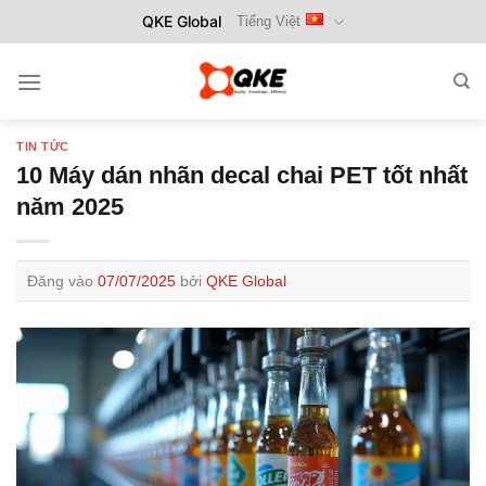
Bỏ
QKE Global
Tiếng Việt
qua
nội
dung
TIN TỨC
10 Máy dán nhãn decal chai PET tốt nhất
năm 2025
Đăng vào
07/07/2025
bởi
QKE Global