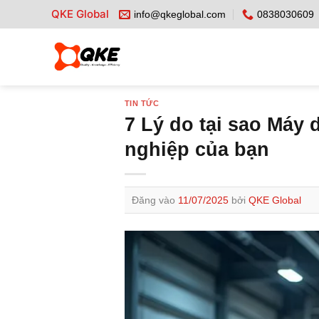
Bỏ
QKE Global
info@qkeglobal.com
0838030609
qua
nội
dung
TIN TỨC
7 Lý do tại sao Máy 
nghiệp của bạn
Đăng vào
11/07/2025
bởi
QKE Global