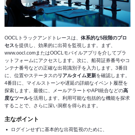
OOCLトラックアンドトレースは、
体系的な5段階のプロ
セス
を提供し、効果的に出荷を監視します。まず、
www.oocl.comまたはOOCLモバイルアプリを介してプラ
ットフォームにアクセスします。次に、船荷証券番号やコ
ンテナ番号などの正確な出荷識別子を入力します。3番目
に、位置やステータスの
リアルタイム更新
を確認します。
4番目に、マイルストーンや遅延の詳細なイベント履歴を
探索します。最後に、メールアラートやAPI統合などの
高
度なツール
を活用します。利用可能な包括的な機能を探求
することで、さらに深い洞察を得られます。
主なポイント
ログインせずに基本的な出荷監視のために、