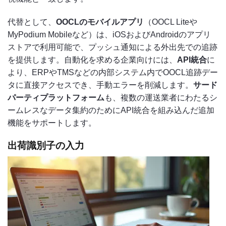
代替として、
OOCLのモバイルアプリ
（OOCL Liteや
MyPodium Mobileなど）は、iOSおよびAndroidのアプリ
ストアで利用可能で、プッシュ通知による外出先での追跡
を提供します。自動化を求める企業向けには、
API統合
に
より、ERPやTMSなどの内部システム内でOOCL追跡デー
タに直接アクセスでき、手動エラーを削減します。
サード
パーティプラットフォーム
も、複数の運送業者にわたるシ
ームレスなデータ集約のためにAPI統合を組み込んだ追加
機能をサポートします。
出荷識別子の入力