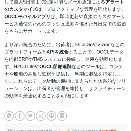
して最大5日前まで設定可能なメール通知による
アラート
のカスタマイズ
は、プロアクティブな管理を強化します。
OOCLモバイルアプリ
は、即時更新や直接のカスタマーサ
ービス通信のためのプッシュ通知を備えた外出先での追跡
をさらにサポートします。
より深い統合のために、出荷者はShipsGoやVizionなどの
プラットフォームと
APIを統合
することで、OOCLデータ
を内部ERPやTMSシステムに接続し、運用を効率化しま
す。N2C3 Liteや
OOCL船舶追跡
などのツールは、コンテ
ナや船舶の高度な監視を提供し、早期に混乱を特定しま
す。これらのデータ駆動の機能に支えられた体系的なソリ
ューションは、出荷者が管理を維持し、サプライチェーン
の効率を最適化することを可能にします。
This entry was posted in
ニュース
. Bookmark the
permalink
.