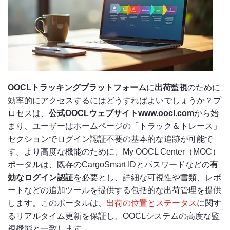
OOCLトラッキングプラットフォーム
に
出荷監視
のために
効率的にアクセスするにはどうすればよいでしょうか？プ
ロセスは、
公式OOCLウェブサイトwww.oocl.com
から始
まり、ユーザーはホームページの「トラック＆トレース」
セクションでログイン認証不要の基本的な追跡が可能で
す。より高度な機能のために、My OOCL Center（MOC）
ポータルは、既存のCargoSmart IDとパスワードなどの
有
効なログイン認証
を必要とし、詳細な可視性や書類、レポ
ートなどの追加ツールを提供する包括的な出荷管理を提供
します。このポータルは、
出荷の位置とステータス
に関す
るリアルタイム更新を保証し、OOCLシステムの高度な監
視機能と一致します。