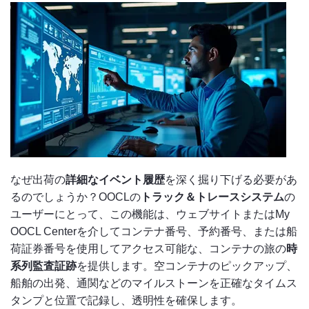
なぜ出荷の
詳細なイベント履歴
を深く掘り下げる必要があ
るのでしょうか？OOCLの
トラック＆トレースシステム
の
ユーザーにとって、この機能は、ウェブサイトまたはMy
OOCL Centerを介してコンテナ番号、予約番号、または船
荷証券番号を使用してアクセス可能な、コンテナの旅の
時
系列監査証跡
を提供します。空コンテナのピックアップ、
船舶の出発、通関などのマイルストーンを正確なタイムス
タンプと位置で記録し、透明性を確保します。