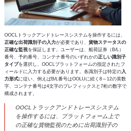
OOCLトラックアンドトレースシステムを操作するには、
正確な出荷識別子の入力
が必要であり、
貨物ステータスの
正確な監視
を保証します。ユーザーは、船荷証券（B/L）
番号、予約番号、コンテナ番号のいずれかの
正しい識別子
タイプ
を選択し、OOCLプラットフォームの指定されたフ
ィールドに入力する必要があります。各識別子は特定の
入
力形式
に従い、例えばB/L番号はOOLUに続く8～12の英数
字、コンテナ番号は4文字のプレフィックスと7桁の数字で
構成されます。
OOCLトラックアンドトレースシステム
を操作するには、プラットフォーム上で
の正確な貨物監視のために出荷識別子の