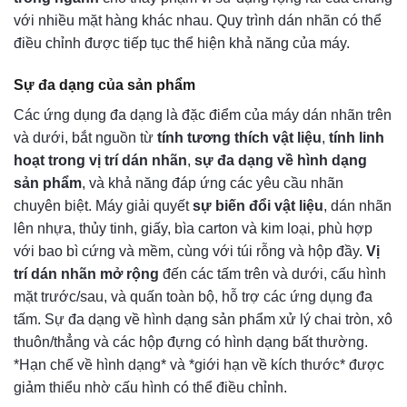
với nhiều mặt hàng khác nhau. Quy trình dán nhãn có thể
điều chỉnh được tiếp tục thể hiện khả năng của máy.
Sự đa dạng của sản phẩm
Các ứng dụng đa dạng là đặc điểm của máy dán nhãn trên
và dưới, bắt nguồn từ
tính tương thích vật liệu
,
tính linh
hoạt trong vị trí dán nhãn
,
sự đa dạng về hình dạng
sản phẩm
, và khả năng đáp ứng các yêu cầu nhãn
chuyên biệt. Máy giải quyết
sự biến đổi vật liệu
, dán nhãn
lên nhựa, thủy tinh, giấy, bìa carton và kim loại, phù hợp
với bao bì cứng và mềm, cùng với túi rỗng và hộp đầy.
Vị
trí dán nhãn mở rộng
đến các tấm trên và dưới, cấu hình
mặt trước/sau, và quấn toàn bộ, hỗ trợ các ứng dụng đa
tấm. Sự đa dạng về hình dạng sản phẩm xử lý chai tròn, xô
thuôn/thẳng và các hộp đựng có hình dạng bất thường.
*Hạn chế về hình dạng* và *giới hạn về kích thước* được
giảm thiểu nhờ cấu hình có thể điều chỉnh.