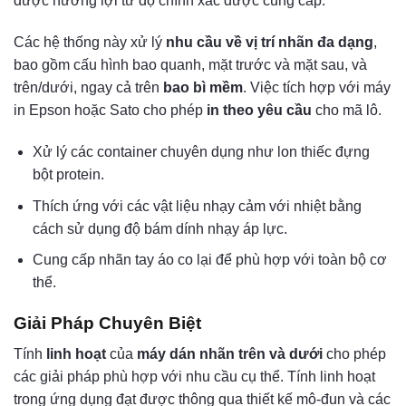
được hưởng lợi từ độ chính xác được cung cấp.
Các hệ thống này xử lý
nhu cầu về vị trí nhãn đa dạng
,
bao gồm cấu hình bao quanh, mặt trước và mặt sau, và
trên/dưới, ngay cả trên
bao bì mềm
. Việc tích hợp với máy
in Epson hoặc Sato cho phép
in theo yêu cầu
cho mã lô.
Xử lý các container chuyên dụng như lon thiếc đựng
bột protein.
Thích ứng với các vật liệu nhạy cảm với nhiệt bằng
cách sử dụng độ bám dính nhạy áp lực.
Cung cấp nhãn tay áo co lại để phù hợp với toàn bộ cơ
thể.
Giải Pháp Chuyên Biệt
Tính
linh hoạt
của
máy dán nhãn trên và dưới
cho phép
các giải pháp phù hợp với nhu cầu cụ thể. Tính linh hoạt
trong ứng dụng đạt được thông qua thiết kế mô-đun và các