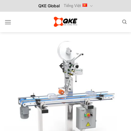
Bỏ
QKE Global
Tiếng Việt
qua
nội
dung