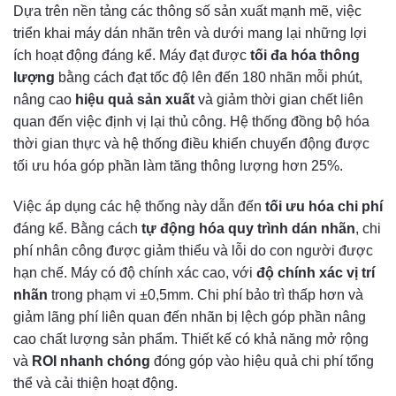
Dựa trên nền tảng các thông số sản xuất mạnh mẽ, việc
triển khai máy dán nhãn trên và dưới mang lại những lợi
ích hoạt động đáng kể. Máy đạt được
tối đa hóa thông
lượng
bằng cách đạt tốc độ lên đến 180 nhãn mỗi phút,
nâng cao
hiệu quả sản xuất
và giảm thời gian chết liên
quan đến việc định vị lại thủ công. Hệ thống đồng bộ hóa
thời gian thực và hệ thống điều khiển chuyển động được
tối ưu hóa góp phần làm tăng thông lượng hơn 25%.
Việc áp dụng các hệ thống này dẫn đến
tối ưu hóa chi phí
đáng kể. Bằng cách
tự động hóa quy trình dán nhãn
, chi
phí nhân công được giảm thiểu và lỗi do con người được
hạn chế. Máy có độ chính xác cao, với
độ chính xác vị trí
nhãn
trong phạm vi ±0,5mm. Chi phí bảo trì thấp hơn và
giảm lãng phí liên quan đến nhãn bị lệch góp phần nâng
cao chất lượng sản phẩm. Thiết kế có khả năng mở rộng
và
ROI nhanh chóng
đóng góp vào hiệu quả chi phí tổng
thể và cải thiện hoạt động.