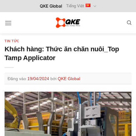
Bỏ
QKE Global
Tiếng Việt
qua
nội
dung
TIN TỨC
Khách hàng: Thức ăn chăn nuôi_Top
Tamp Applicator
Đăng vào
19/04/2024
bởi
QKE Global