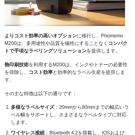
よりコスト効率の高いオプション
に移行し、Phomemo
M200は、多用途性や品質を犠牲にすることなく
コンパク
トで手頃なラベリングソリューション
を提供します。
熱印刷技術
を利用するM200は、インクやトナーの必要性
を排除し、
コスト効率
と効率的なラベル生産を提供しま
す。
その主な特徴は以下の通りです：
多様なラベルサイズ
：20mmから80mmまでの幅広いラ
ベル幅をサポートし、さまざまなラベルタイプに対応
します。
ワイヤレス接続
：Bluetooth 4.2を搭載し、iOSおよび