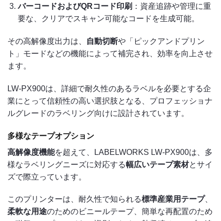
バーコードおよびQRコード印刷
：資産追跡や管理に重
要な、クリアでスキャン可能なコードを生成可能。
その高解像度出力は、
自動切断
や「ピックアンドプリン
ト」モードなどの機能によって補完され、効率を向上させ
ます。
LW-PX900は、詳細で耐久性のあるラベルを必要とする企
業にとって信頼性の高い選択肢となる、プロフェッショナ
ルグレードのラベリング向けに設計されています。
多様なテープオプション
高解像度機能
を超えて、LABELWORKS LW-PX900は、多
様なラベリングニーズに対応する
幅広いテープ素材
とサイ
ズで際立っています。
このプリンターは、耐久性で知られる
標準産業用テープ
、
柔軟な用途
のためのビニールテープ、簡単な再配置のため