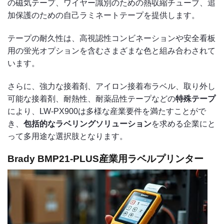
の磁気テープ、ワイヤー識別のための熱収縮チューブ、追
加保護のための自己ラミネートテープを提供します。
テープの耐久性は、高視認性コンビネーションや安全看板
用の蛍光オプションを含むさまざまな色と組み合わされて
います。
さらに、強力な接着剤、アイロン接着布ラベル、取り外し
可能な接着剤、耐熱性、耐薬品性テープなどの
特殊テープ
により、LW-PX900は多様な産業要件を満たすことがで
き、
包括的なラベリングソリューション
を求める企業にと
って多用途な選択肢となります。
Brady BMP21-PLUS産業用ラベルプリンター