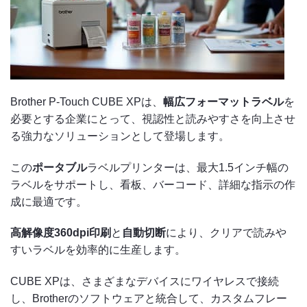
Brother P-Touch CUBE XPは、
幅広フォーマットラベル
を
必要とする企業にとって、視認性と読みやすさを向上させ
る強力なソリューションとして登場します。
この
ポータブル
ラベルプリンターは、最大1.5インチ幅の
ラベルをサポートし、看板、バーコード、詳細な指示の作
成に最適です。
高解像度360dpi印刷
と
自動切断
により、クリアで読みや
すいラベルを効率的に生産します。
CUBE XPは、さまざまなデバイスにワイヤレスで接続
し、Brotherのソフトウェアと統合して、カスタムフレー