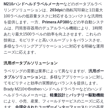
M210ハンドヘルドラベルメーカー
などのポータブルラベ
リングソリューションは、
203dpi
の熱転写印刷と1日最大
100ラベルの低容量タスクに対応するコンパクトな汎用性
を提供します。一方、
Primera AP380
などの半自動システ
ムは、円筒形容器用のデュアルラベル機能により、1時間
あたり最大1500ラベルの効率を向上させます。これらの
技術は、モビリティと高いスループットをバランスさせ、
多様なラベリングアプリケーションに対応する明確な運用
ニーズに応えます。
汎用ポータブルソリューション
ラベリングの需要は業界によって異なりますが、
汎用ポー
タブルソリューション
は、多様なアプリケーションに対し
てモビリティと効率の実際的なバランスを提供します。
Brady M210やBrotherハンドヘルドラベラーなどのハンド
ヘルドラベルメーカーは、
軽量設計
と
バッテリー駆動機能
により、小売、産業、フィールドサービスのニーズに応え
ます。
合理化されたユーザーインターフェース
などの高度