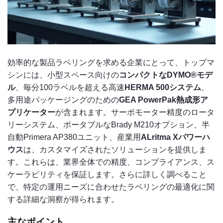
効率的な製品ラベリングを求める企業にとって、トップマ
シンには、小型スペース向けの
コンパクトなDYMO®モデ
ル
、毎分100ラベルを超える高速
HERMA 500システム
、
多用途パッケージングのための
GEA PowerPak熱成形ア
プリケーター
が含まれます。サーボモーター精度のロータ
リーシステム、ポータブルなBrady M210オプション、半
自動Primera AP380ユニット、産業用
ALritma Xパワーハ
ウス
は、カスタマイズされたソリューションを提供しま
す。これらは、業界全体での精度、コンプライアンス、ス
ケーラビリティを保証します。さらに詳しく調べること
で、特定の運用ニーズに合わせたラベリングの最適化に関
する詳細な洞察が得られます。
主なポイント