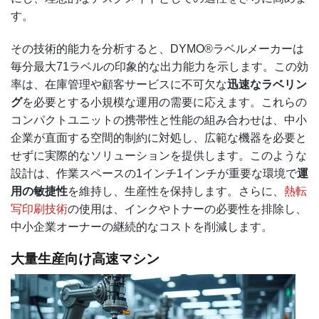
す。
その技術的能力を分析すると、DYMO®ラベルメーカーは
毎分最大71ラベルの印象的な出力能力を示します。この効
率は、在庫管理や顧客サービスに不可欠な
迅速なラベリン
グ
を必要とする小規模な運用の需要に応えます。これらの
コンパクトユニットの携帯性と性能の組み合わせは、中小
企業が直面する空間的制約に対処し、広範な機器を必要と
せずに実際的なソリューションを提供します。このような
設計は、作業スペースの1インチ1インチが重要な環境で
運
用の敏捷性
を維持し、生産性を保持します。さらに、
熱転
写印刷技術
の使用は、インクやトナーの必要性を排除し、
中小企業オーナーの継続的なコストを削減します。
大量生産向け高速マシン