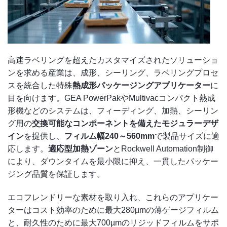
高速ラベリングを超えたカスタマイズされたソリューショ
ンを求める産業は、成形、シーリング、ラベリングプロセ
スを統合した特殊
熱成形パッケージングアプリケーター
に
目を向けます。GEA PowerPakやMultivacコンパクト熱成
形機などのシステムは、フィーディング、加熱、シーリン
グ用の
交換可能なコンポーネントを備えたモジュラーデザ
イン
を提供し、
フィルム幅240～560mm
で製品サイズに適
応します。
適応型加熱ゾーン
とRockwell Automation制御
により、ダウンタイムを最小限に抑え、一貫したパッケー
ジング品質を保証します。
エコフレンドリーな素材を取り入れ、これらのアプリケー
ターはコスト効率のために最大280µmの薄ゲージフィルム
と、耐久性のために最大700µmのリジッドフィルムをサポ