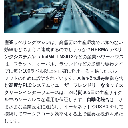
産業ラベリングマシン
は、高需要の生産環境で比類のない
効率をどのように達成するのでしょうか？
HERMAラベリ
ングシステム
や
LabelMill LM3612
などの産業パワーハウス
は、フラット、オーバル、ラウンドなどの多様な容器タイ
プに毎分100ラベル以上を正確に適用する卓越したスルー
プットのために設計されています。Allen-Bradley制御を含
む
高度なPLCシステム
と
ユーザーフレンドリーなタッチス
クリーンインターフェース
は、24時間365日の生産サイク
ル中のシームレスな運用を保証します。
自動化統合
は、さ
まざまな産業設定に適応し、イーサネットやUSBを介して
接続してワークフローを効率化する上で重要な役割を果た
します。