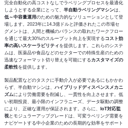
完全自動化の高コストなしでラベリングプロセスを最適化
しようとする企業にとって、
半自動ラベリングマシン
は、
低～中容量運用
のための魅力的なソリューションとして登
場します。2023年に14.3億ドルと評価されたこの市場セ
グメントは、人間と機械のバランスの取れたワークフロー
を通じて最大30%のスループット向上を実現する
コスト効
率の高いスケーラビリティ
を提供します。これらのシステ
ムは、医薬品や食品などのセクターでの特殊生産のための
迅速なフォーマット切り替えを可能にする
カスタマイズの
柔軟性
を提供します。
製品配置などのタスクに手動介入が必要であるにもかかわ
らず、半自動マシンは、
ハイブリッドディスペンスメカニ
ズム
により労働需要を削減し、一貫性を向上させます。低
い初期投資、最小限のインフラニーズ、データ駆動の調整
により、正確な運用が保証されます。さらに、
IoT対応監
視
とモジュラーアップグレードは、可変ラベリング需要を
ナビゲートする中小企業のための長期的な効率をサポート