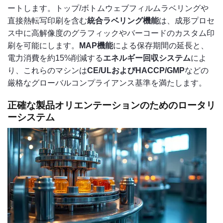
ートします。トップ/ボトムウェブフィルムラベリングや
直接熱転写印刷を含む
統合ラベリング機能
は、成形プロセ
ス中に高解像度のグラフィックやバーコードのカスタム印
刷を可能にします。
MAP機能
による保存期間の延長と、
電力消費を約15%削減する
エネルギー回収システム
によ
り、これらのマシンは
CE/ULおよびHACCP/GMP
などの
厳格なグローバルコンプライアンス基準を満たします。
正確な製品オリエンテーションのためのロータリ
ーシステム