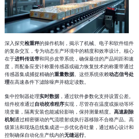
深入探究
检重秤
的操作机制，揭示了机械、电子和软件组件
的复杂交互，专为动态生产环境中的精度和效率设计。核心
在于
进料传送带
和同步皮带系统，确保最佳的产品间距和速
度，而配备应变计称重传感器或磁力恢复技术的称重带通过
传感器集成捕捉精确的
重量数据
。这些系统依赖
动态信号处
理
在高速条件下滤除噪声并稳定读数。
集中控制器处理
实时数据
，通过软件参数化支持设置公差。
组件校准通过
自动校准程序
实现，尽管存在温度或振动等环
境变量，隔离安装也能减轻影响，保持测量精度。
高速剔除
机制
通过精密驱动的气流喷射或执行器移除不合格产品。高
级算法和现场总线集成进一步优化吞吐量，通过精心设计和
控制确保自动化生产线内的
无缝运行
。