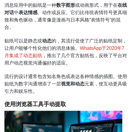
消息应用中的贴纸是一种
数字图形
或动画形式，用于在
在线
对话
中
表达情感
、动作或反应。它们比传统表情符号更具细
致和角色驱动，通常像是漫画与日本风格“表情符号”的混
合。
贴纸可以是静态或
动态
的，其流行促使了广泛的贴纸定制，
让用户能够个性化他们的消息体验。
WhatsApp于2020年7
月集成了动态贴纸
，推出了几个官方贴纸包，反映了平台对
用户动态视觉沟通偏好的适应。
流行的设计通常包含知名角色或表达各种情感的插图。使用
贴纸为数字沟通增添了一层
视觉和动态
元素，使互动更具吸
引力和娱乐性。
使用浏览器工具手动提取