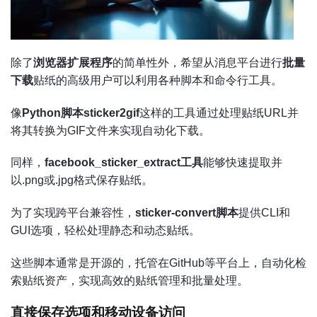
除了
浏览器扩展程序
的简单性外，希望从消息平台进行
批量
下载
贴纸的高级用户可以利用各种脚本和命令行工具。
像
Python脚本sticker2gif
这样的工具通过处理贴纸URL并
将其转换为GIF文件来实现自动化下载。
同样，
facebook_sticker_extract工具
能够快速提取并
以.png或.jpg格式保存贴纸。
为了实现跨平台兼容性，
sticker-convert脚本
提供CLI和
GUI选项，轻松处理静态和动态贴纸。
这些脚本通常是开源的，托管在GitHub等平台上，自动化检
索贴纸资产，实现高效的贴纸管理和批量处理。
直接保存选项和移动设备访问