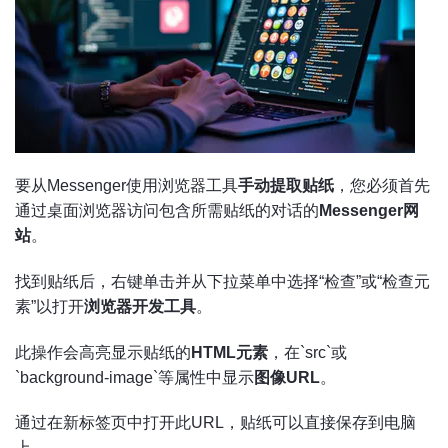
要从Messenger使用浏览器工具
手动提取贴纸
，您必须首先
通过桌面浏览器访问包含所需贴纸的对话的
Messenger网
站
。
找到贴纸后，右键单击并从下拉菜单中选择“检查”或“检查元
素”以打开
浏览器开发工具
。
此操作会高亮显示贴纸的
HTML元素
，在`src`或
`background-image`等属性中显示
图像URL
。
通过在新标签页中打开此URL，贴纸可以直接保存到电脑
上。