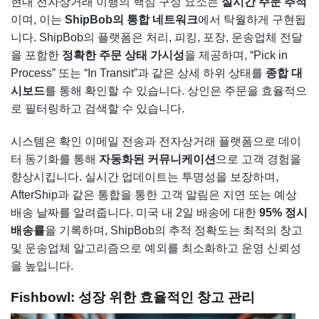
현대 전자상거래 이행의 핵심 구성 요소는
실시간 주문 추적
이며, 이는
ShipBob의 통합 네트워크
에서 탁월하게 구현됩
니다. ShipBob의 플랫폼은 처리, 피킹, 포장, 운송업체 전달
을 포함한
정확한 주문 상태 가시성
을 제공하며, “Pick in
Process” 또는 “In Transit”과 같은 상세 하위 상태를
종합 대
시보드
를 통해 확인할 수 있습니다. 상인은 주문을 효율적으
로 필터링하고 검색할 수 있습니다.
시스템은 확인 이메일 전송과 전자상거래 플랫폼으로 데이
터 동기화를 통해
자동화된 커뮤니케이션
으로 고객 경험을
향상시킵니다. 실시간 업데이트는 투명성을 보장하며,
AfterShip과 같은 통합을 통한 고객 알림은 지연 또는 예상
배송 날짜를 알려줍니다. 미국 내 2일 배송에 대한
95% 정시
배송률
을 기록하며, ShipBob의 추적 정확도는 최적의 창고
및 운송업체 알고리즘으로 예외를 최소화하고 운영 신뢰성
을 높입니다.
Fishbowl: 성장 위한 효율적인 창고 관리