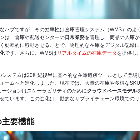
なハブですが、その効率性は倉庫管理システム（WMS）のよ
ンは、倉庫や配送センターの
日常業務
を管理し、商品の入庫か
く効率的に移動させることで、物理的な在庫をデジタル記録に
化
です。さらに、WMSは
リアルタイムの在庫データ
を提供し
のシステムは20世紀後半に基本的な在庫追跡ツールとして登場
ォームへと進化しました。現在では、大量の在庫や多様なSK
ューションはスケーラビリティのために
クラウドベースモデル
せています。この進化は、動的なサプライチェーン環境でのリ
の主要機能