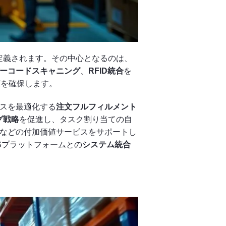
定義されます。その中心となるのは、
ーコードスキャニング
、
RFID統合
を
度を確保します。
スを最適化する
注文フルフィルメント
グ戦略
を促進し、タスク割り当ての自
などの付加価値サービスをサポートし
Sプラットフォームとの
システム統合