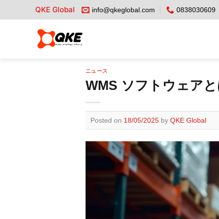
Skip
QKE Global
info@qkeglobal.com
0838030609
to
content
ニュース
WMS ソフトウェア
Posted on
18/05/2025
by
QKE Global