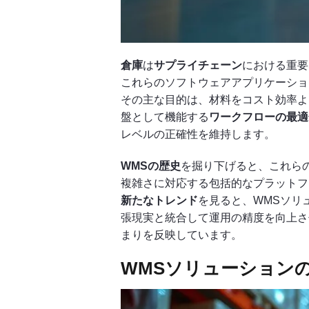
倉庫
は
サプライチェーン
における重要
これらのソフトウェアアプリケーショ
その主な目的は、材料をコスト効率よ
盤として機能する
ワークフローの最適
レベルの正確性を維持します。
WMSの歴史
を掘り下げると、これら
複雑さに対応する包括的なプラットフ
新たなトレンド
を見ると、WMSソリ
張現実と統合して運用の精度を向上さ
まりを反映しています。
WMSソリューション