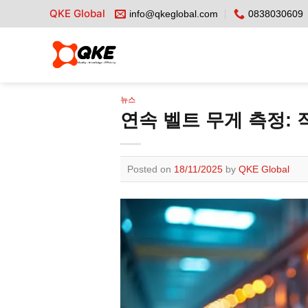
Skip
QKE Global
info@qkeglobal.com
0838030609
to
content
뉴스
연속 벨트 무게 측정: 
Posted on
18/11/2025
by
QKE Global